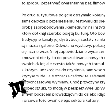
to spróbuj przetrwać kwarantannę bez filmów, 
Po drugie, tytułowe pojęcie otrzymało kolejny
sama decyzja o przeniesieniu festiwalu do siec
próbą zaproponowania „Remedium” na instytu
który dotknął szeroko pojętą kulturę. Oto b
tradycyjne kanały jej dystrybucji zostały zam
są muzea i galerie. Odwołano wystawy, pokazy
się liczne wcześniej zapowiedziane wydarzenia
zmuszeni nie tylko do poszukiwania nowych 
swoich dzieł, ale często także nowych formuł 
z którym ludzkość ma do czynienia, sam w sob
kryzysem idei, ale oznacza całkowite załamani
dotychczasowej wymiany. Choć przyczyny kr
wobec sztuki, to mogą w perspektywie upływ
silnym bodźcem prowadzącym do daleko idący
i przewartościowań całego sektora kultury.