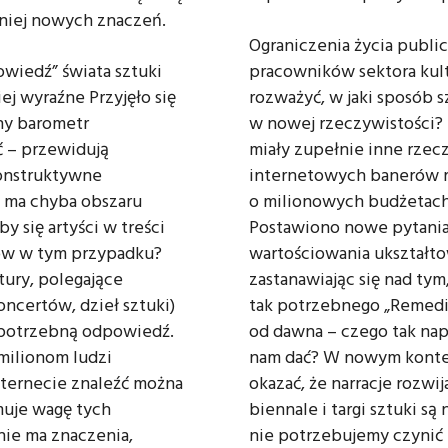
 niej nowych znaczeń.
Ograniczenia życia publi
wiedź” świata sztuki
pracowników sektora kult
ej wyraźne Przyjęło się
rozważyć, w jaki sposób 
ny barometr
w nowej rzeczywistości? 
ć – przewidują
miały zupełnie inne rzecz
konstruktywne
internetowych banerów 
e ma chyba obszaru
o milionowych budżetach. 
y się artyści w treści
Postawiono nowe pytania.
rców w tym przypadku?
wartościowania ukształto
tury, polegające
zastanawiając się nad tym
ncertów, dzieł sztuki)
tak potrzebnego „Remedi
 potrzebną odpowiedź.
od dawna – czego tak nap
milionom ludzi
nam dać? W nowym kontekś
ternecie znaleźć można
okazać, że narracje rozw
muje wagę tych
biennale i targi sztuki s
 nie ma znaczenia,
nie potrzebujemy czynić