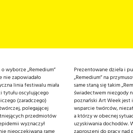
ja o wyborze „Remedium”
Prezentowane dzieła i p
ze nie zapowiadało
„Remedium” na przymusową
czna linia festiwalu miała
same staną się takim „Re
 tytułu oscylującego
świadectwem niezgody na
iczego (zaradczego)
poznański Art Week jest i
twórczej, polegającej
wsparcie twórców, nieza
stniejących przedmiotów
a którzy w obecnej sytuac
epidemii wyznaczył
uzyskiwania dochodów. Wr
nie nieoczekiwaną ramę
zaproszeni do pracy nad 