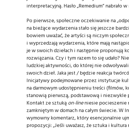
interpretacyjną. Hasło „Remedium” nabrało w
Po pierwsze, społeczne oczekiwanie na „odpo
na bieżące wydarzenia stało się jeszcze bardzi
bowiem uważać, że artyści są niczym społecz
i wyprzedzają wydarzenia, które mają nastąpi
je w swoich dziełach i następnie proponują 
rozwiązania. Czy i tym razem to się udało? Ni
ludzkiej aktywności, do której nie odwoływalib
swoich dzieł. Jaka jest / będzie reakcja twó
Inicjatywy podejmowane przez instytucje kul
na darmowym udostępnieniu treści (filmów, ko
stanowią pierwszą, podstawową i niezwykle
Kontakt ze sztuką
on-line
niesie pocieszenie 
zamkniętym w domach na całym świecie. W In
wymowny komentarz, który esencjonalnie uj
propozycji: „Jeśli uważasz, że sztuka i kultura