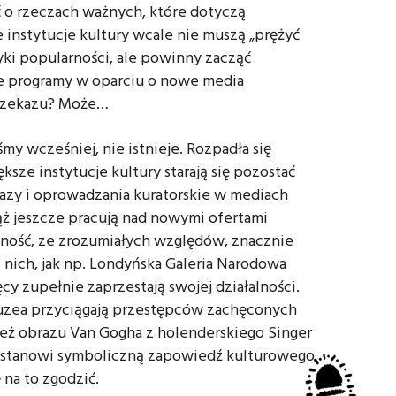
 o rzeczach ważnych, które dotyczą
 instytucje kultury wcale nie muszą „prężyć
yki popularności, ale powinny zacząć
e programy w oparciu o nowe media
przekazu? Może…
śmy wcześniej, nie istnieje. Rozpadła się
ksze instytucje kultury starają się pozostać
azy i oprowadzania kuratorskie w mediach
ż jeszcze pracują nad nowymi ofertami
ność, ze zrozumiałych względów, znacznie
z nich, jak np. Londyńska Galeria Narodowa
ięcy zupełnie zaprzestają swojej działalności.
zea przyciągają przestępców zachęconych
eż obrazu Van Gogha z holenderskiego Singer
u stanowi symboliczną zapowiedź kulturowego
 na to zgodzić.