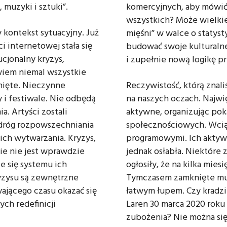
muzyki i sztuki”.
komercyjnych, aby mówić
wszystkich? Może wielkie
 kontekst sytuacyjny. Już
mięśni” w walce o statyst
i internetowej stała się
budować swoje kulturaln
cjonalny kryzys,
i zupełnie nową logikę 
owiem niemal wszystkie
knięte. Nieczynne
Reczywistość, którą znali
 i festiwale. Nie odbędą
na naszych oczach. Najwię
. Artyści zostali
aktywne, organizując pok
dróg rozpowszechniania
społecznościowych. Wcią
ich wytwarzania. Kryzys,
programowymi. Ich aktyw
ie nie jest wprawdzie
jednak osłabła. Niektóre 
e się systemu ich
ogłosiły, że na kilka mies
yzysu są zewnętrzne
Tymczasem zamknięte mu
ającego czasu okazać się
łatwym łupem. Czy kradzi
ch redefinicji
Laren 30 marca 2020 rok
zubożenia? Nie można się