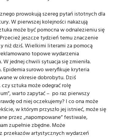
cznego prowokują szereg pytań istotnych dla
ury. W pierwszej kolejności nakazują
sztuka może być pomocna w odnalezieniu się
Przecież jeszcze tydzień temu znaczenie
y niż dziś. Wielkimi literami za pomocą
reklamowano topowe wydarzenia
W jednej chwili sytuacja się zmieniła.
 Epidemia surowo weryfikuje kryteria
wane w okresie dobrobytu. Dziś
, czy sztuka może odegrać rolę
um”, warto zapytać – po raz pierwszy
rawdę od niej oczekujemy? I co ona może
cie, w którym przyszło jej istnieć, może się
ijane przez „napompowane” festiwale,
ą nam zupełnie zbędne. Może
 z przekazów artystycznych wydarzeń