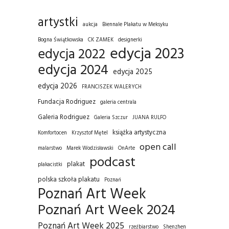
artystki
aukcja
Biennale Plakatu w Meksyku
Bogna Świątkowska
CK ZAMEK
designerki
edycja 2023
edycja 2022
edycja 2024
edycja 2025
edycja 2026
FRANCISZEK WALERYCH
Fundacja Rodriguez
galeria centrala
Galeria Rodriguez
Galeria Szczur
JUANA RULFO
książka artystyczna
Komfortocen
Krzysztof Mętel
open call
malarstwo
Marek Wodzisławski
OnArte
podcast
plakat
plakacistki
polska szkoła plakatu
Poznań
Poznań Art Week
Poznań Art Week 2024
Poznań Art Week 2025
rzeźbiarstwo
Shenzhen