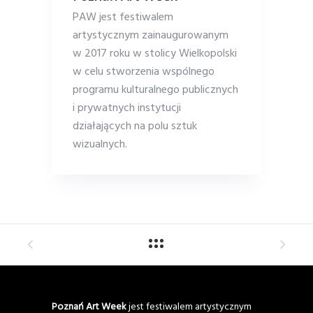
PAW jest festiwalem
artystycznym zainaugurowanym
w 2017 roku w stolicy Wielkopolski
w celu stworzenia wspólnego
programu kulturalnego publicznych
i prywatnych instytucji
działających na polu sztuk
wizualnych.
Poznań Art Week
jest festiwalem artystycznym