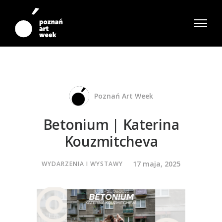
Poznań Art Week
Betonium | Katerina
Kouzmitcheva
17 maja, 2025
WYDARZENIA I WYSTAWY