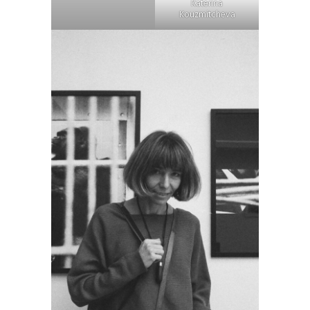
Katerina
Kouzmitcheva