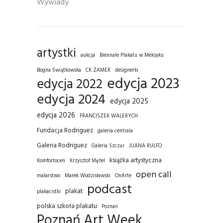
Wywiady
artystki
aukcja
Biennale Plakatu w Meksyku
Bogna Świątkowska
CK ZAMEK
designerki
edycja 2023
edycja 2022
edycja 2024
edycja 2025
edycja 2026
FRANCISZEK WALERYCH
Fundacja Rodriguez
galeria centrala
Galeria Rodriguez
Galeria Szczur
JUANA RULFO
książka artystyczna
Komfortocen
Krzysztof Mętel
open call
malarstwo
Marek Wodzisławski
OnArte
podcast
plakat
plakacistki
polska szkoła plakatu
Poznań
Poznań Art Week