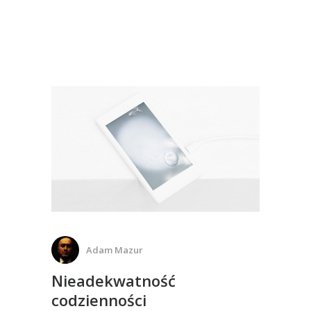
Adam Mazur
Nieadekwatność
codzienności