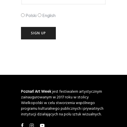
Polski
English
Poznań Art Week
jest festiwalem artystycznym
zainaugurowanym w 2017 roku w stolicy
Wielkopolski w celu stworzenia wspólnego
programu kulturalnego publicznych i prywatnych
instytucji działających na polu sztuk wizualnych.