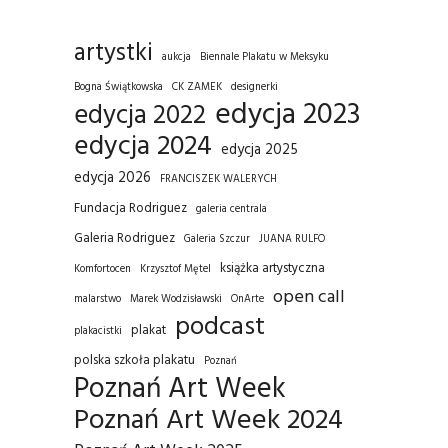
artystki
aukcja
Biennale Plakatu w Meksyku
Bogna Świątkowska
CK ZAMEK
designerki
edycja 2023
edycja 2022
edycja 2024
edycja 2025
edycja 2026
FRANCISZEK WALERYCH
Fundacja Rodriguez
galeria centrala
Galeria Rodriguez
Galeria Szczur
JUANA RULFO
książka artystyczna
Komfortocen
Krzysztof Mętel
open call
malarstwo
Marek Wodzisławski
OnArte
podcast
plakat
plakacistki
polska szkoła plakatu
Poznań
Poznań Art Week
Poznań Art Week 2024