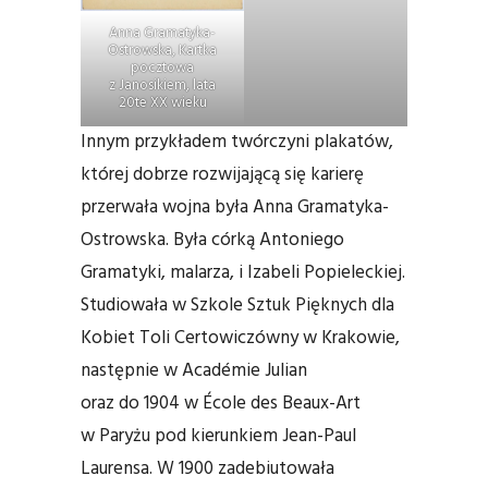
Anna Gramatyka-
Ostrowska, Kartka
pocztowa
z Janosikiem, lata
20te XX wieku
Innym przykładem twórczyni plakatów,
której dobrze rozwijającą się karierę
przerwała wojna była Anna Gramatyka-
Ostrowska. Była córką Antoniego
Gramatyki, malarza, i Izabeli Popieleckiej.
Studiowała w Szkole Sztuk Pięknych dla
Kobiet Toli Certowiczówny w Krakowie,
następnie w Académie Julian
oraz do 1904 w École des Beaux-Art
w Paryżu pod kierunkiem Jean-Paul
Laurensa. W 1900 zadebiutowała