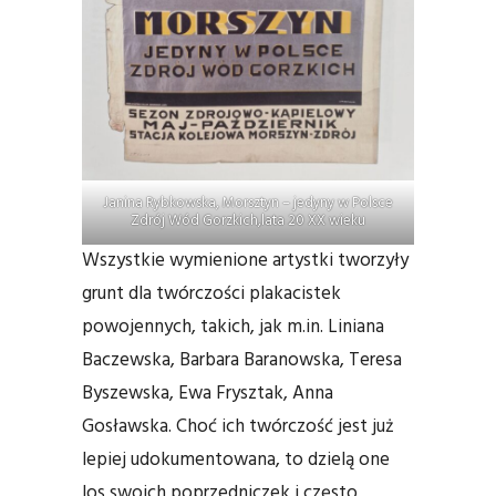
Janina Rybkowska, Morsztyn – jedyny w Polsce
Zdrój Wód Gorzkich,lata 20 XX wieku
Wszystkie wymienione artystki tworzyły
grunt dla twórczości plakacistek
powojennych, takich, jak m.in. Liniana
Baczewska, Barbara Baranowska, Teresa
Byszewska, Ewa Frysztak, Anna
Gosławska. Choć ich twórczość jest już
lepiej udokumentowana, to dzielą one
los swoich poprzedniczek i często