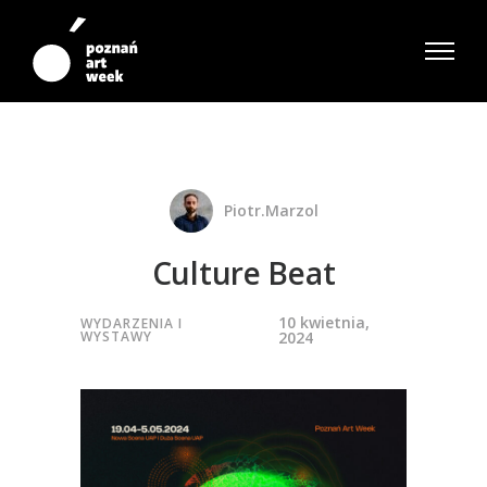
Piotr.marzol
Culture Beat
10 kwietnia,
WYDARZENIA I
WYSTAWY
2024