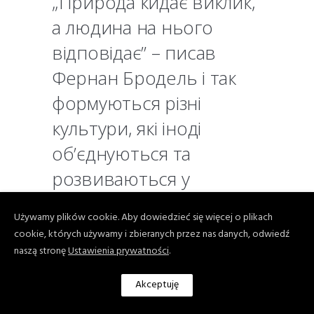
„Природа кидає виклик,
а людина на нього
відповідає” – писав
Фернан Бродель і так
формуються різні
культури, які іноді
об’єднуються та
розвиваються у
цивілізації.
Używamy plików cookie. Aby dowiedzieć się więcej o plikach
cookie, których używamy i zbieranych przez nas danych, odwiedź
Мають свої великі центри та
naszą stronę
Ustawienia prywatności
.
освоєні, затишні місця, потужні
будівлі та артерії, а поруч маленькі
Akceptuję
будинки з садами, алеї та закутки.