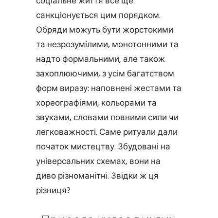
соціальне життя все ще
санкціонується цим порядком.
Обряди можуть бути жорстокими
та незрозумілими, монотонними та
надто формальними, але також
захоплюючими, з усім багатством
форм виразу: наповнені жестами та
хореографіями, кольорами та
звуками, словами повними сили чи
легковажності. Саме ритуали дали
початок мистецтву. Збудовані на
універсальних схемах, вони на
диво різноманітні. Звідки ж ця
різниця?