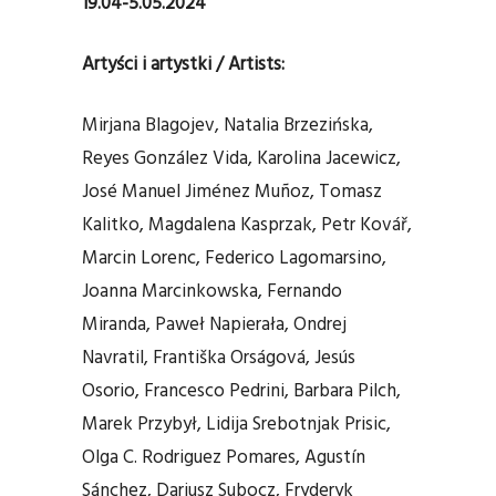
19.04-5.05.2024
Artyści i artystki / Artists:
Mirjana Blagojev, Natalia Brzezińska,
Reyes González Vida, Karolina Jacewicz,
José Manuel Jiménez Muñoz, Tomasz
Kalitko, Magdalena Kasprzak, Petr Kovář,
Marcin Lorenc, Federico Lagomarsino,
Joanna Marcinkowska, Fernando
Miranda, Paweł Napierała, Ondrej
Navratil, Františka Orságová, Jesús
Osorio, Francesco Pedrini, Barbara Pilch,
Marek Przybył, Lidija Srebotnjak Prisic,
Olga C. Rodriguez Pomares, Agustín
Sánchez, Dariusz Subocz, Fryderyk