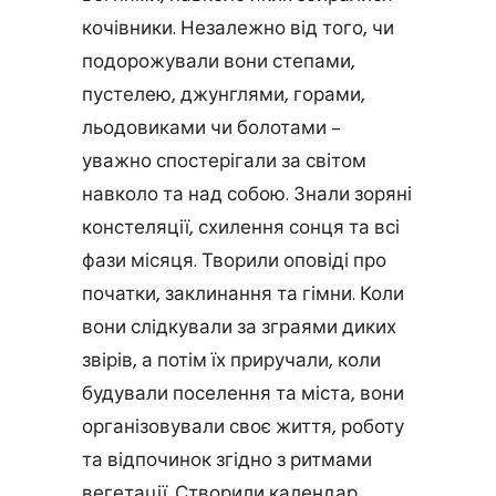
кочівники. Незалежно від того, чи
подорожували вони степами,
пустелею, джунглями, горами,
льодовиками чи болотами –
уважно спостерігали за світом
навколо та над собою. Знали зоряні
констеляції, схилення сонця та всі
фази місяця. Творили оповіді про
початки, заклинання та гімни. Коли
вони слідкували за зграями диких
звірів, а потім їх приручали, коли
будували поселення та міста, вони
організовували своє життя, роботу
та відпочинок згідно з ритмами
вегетації. Створили календар,