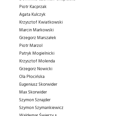
Piotr Kacprzak
Agata Kulczyk
Krzysztof Kwiatkowski
Marcin Markowski
Grzegorz Marszałek
Piotr Marzol
Patryk Mogielnicki
Krzysztof Molenda
Grzegorz Nowicki
Ola Płocińska
Eugeniusz Skorwider
Max Skorwider
Szymon Sznajder
Szymon Szymankiewicz
Waldemar Świerzy +