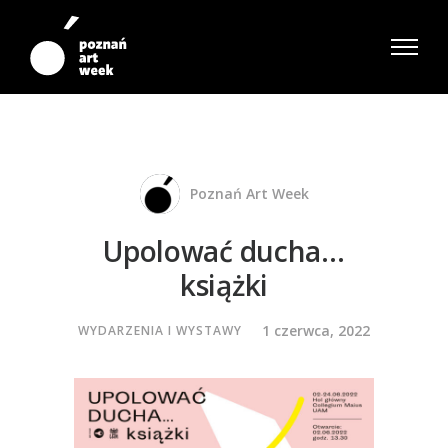
Poznań Art Week
Upolować ducha…
książki
1 czerwca, 2022
WYDARZENIA I WYSTAWY