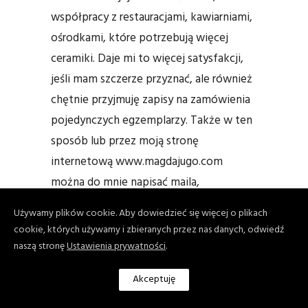
współpracy z restauracjami, kawiarniami,
ośrodkami, które potrzebują więcej
ceramiki. Daje mi to więcej satysfakcji,
jeśli mam szczerze przyznać, ale również
chętnie przyjmuję zapisy na zamówienia
pojedynczych egzemplarzy. Także w ten
sposób lub przez moją stronę
internetową www.magdajugo.com
można do mnie napisać maila,
wiadomość i odezwać się w tej sprawie.
Używamy plików cookie. Aby dowiedzieć się więcej o plikach
Również moje obiekty można kupić
cookie, których używamy i zbieranych przez nas danych, odwiedź
w Domu Kultury Ferment w Warszawie
naszą stronę
Ustawienia prywatności
.
na warszawskiej Sadybie, a także
Akceptuję
na przykład na stronie internetowej kawy
Miga Coffee. Tam w zeszłym roku