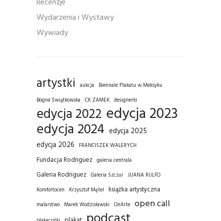
Recenzje
Wydarzenia i Wystawy
Wywiady
artystki
aukcja
Biennale Plakatu w Meksyku
Bogna Świątkowska
CK ZAMEK
designerki
edycja 2023
edycja 2022
edycja 2024
edycja 2025
edycja 2026
FRANCISZEK WALERYCH
Fundacja Rodriguez
galeria centrala
Galeria Rodriguez
Galeria Szczur
JUANA RULFO
książka artystyczna
Komfortocen
Krzysztof Mętel
open call
malarstwo
Marek Wodzisławski
OnArte
podcast
plakat
plakacistki