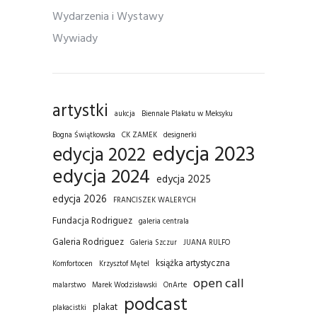
Wydarzenia i Wystawy
Wywiady
artystki
aukcja
Biennale Plakatu w Meksyku
Bogna Świątkowska
CK ZAMEK
designerki
edycja 2023
edycja 2022
edycja 2024
edycja 2025
edycja 2026
FRANCISZEK WALERYCH
Fundacja Rodriguez
galeria centrala
Galeria Rodriguez
Galeria Szczur
JUANA RULFO
książka artystyczna
Komfortocen
Krzysztof Mętel
open call
malarstwo
Marek Wodzisławski
OnArte
podcast
plakat
plakacistki